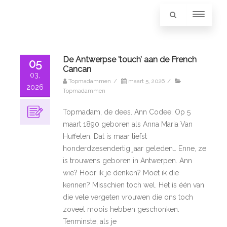
De Antwerpse ’touch’ aan de French
05
Cancan
03,
Topmadammen
/
maart 5, 2026
/
2026
Topmadammen
Topmadam, de dees. Ann Codee. Op 5
maart 1890 geboren als Anna Maria Van
Huffelen. Dat is maar liefst
honderdzesendertig jaar geleden… Enne, ze
is trouwens geboren in Antwerpen. Ann
wie? Hoor ik je denken? Moet ik die
kennen? Misschien toch wel. Het is één van
die vele vergeten vrouwen die ons toch
zoveel moois hebben geschonken.
Tenminste, als je