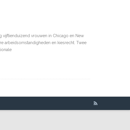
ng vijftienduizend vrouwen in Chicago en New
etere arbeidsomstandigheden en kiesrecht. Twee
tionale