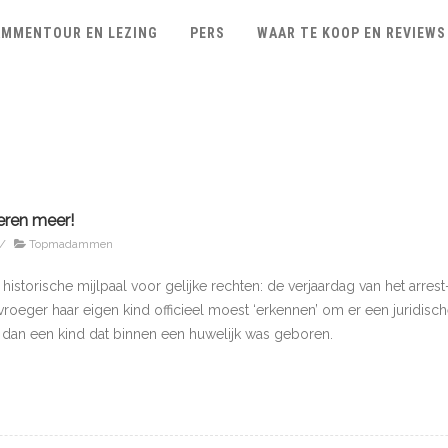
MMENTOUR EN LEZING
PERS
WAAR TE KOOP EN REVIEWS
eren meer!
/
Topmadammen
historische mijlpaal voor gelijke rechten: de verjaardag van het arrest-
oeger haar eigen kind officieel moest ‘erkennen’ om er een juridisc
 dan een kind dat binnen een huwelijk was geboren.