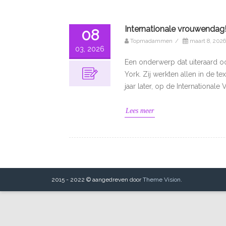
Internationale vrouwendag
08
Topmadammen
/
maart 8, 2026
03, 2026
Een onderwerp dat uiteraard oo
York. Zij werkten allen in de 
jaar later, op de International
Lees meer
2015 - 2022 © aangedreven door
Theme Vision
.