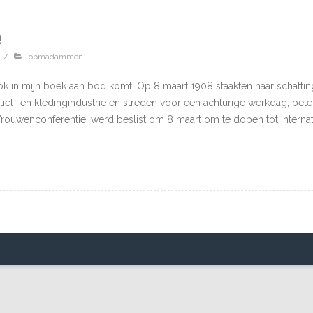
!
/
Topmadammen
k in mijn boek aan bod komt. Op 8 maart 1908 staakten naar schatti
textiel- en kledingindustrie en streden voor een achturige werkdag, b
e Vrouwenconferentie, werd beslist om 8 maart om te dopen tot Interna