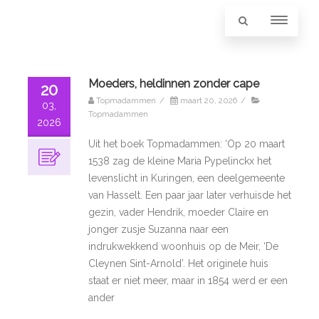
Moeders, heldinnen zonder cape
20
Topmadammen
/
maart 20, 2026
/
03,
Topmadammen
2026
Uit het boek Topmadammen: ‘Op 20 maart
1538 zag de kleine Maria Pypelinckx het
levenslicht in Kuringen, een deelgemeente
van Hasselt. Een paar jaar later verhuisde het
gezin, vader Hendrik, moeder Claire en
jonger zusje Suzanna naar een
indrukwekkend woonhuis op de Meir, ‘De
Cleynen Sint-Arnold’. Het originele huis
staat er niet meer, maar in 1854 werd er een
ander