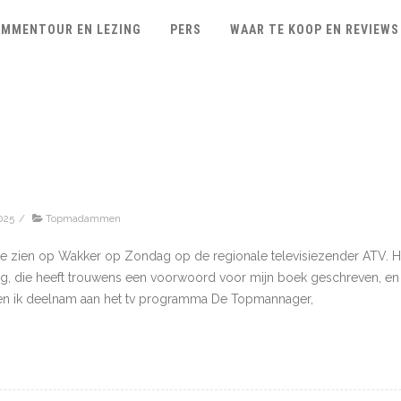
MMENTOUR EN LEZING
PERS
WAAR TE KOOP EN REVIEWS
025
/
Topmadammen
e zien op Wakker op Zondag op de regionale televisiezender ATV. He
, die heeft trouwens een voorwoord voor mijn boek geschreven, en re
en ik deelnam aan het tv programma De Topmannager,