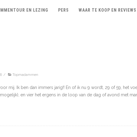
MMENTOUR EN LEZING
PERS
WAAR TE KOOP EN REVIEWS
26
/
Topmadammen
voor mij. Ik ben dan immers jarig!! En of ik nu 9 wordt, 29 of 59, het voe
g mogelijk), en vier het ergens in de loop van de dag of avond met ma