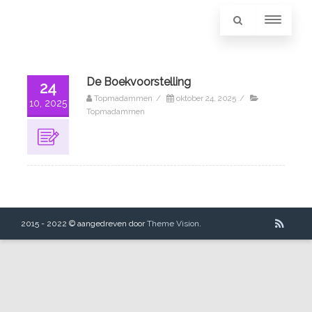
De Boekvoorstelling
24
Topmadammen
/
oktober 24, 2025
/
10, 2025
Topmadammen
2015 - 2022 © aangedreven door
Theme Vision
.